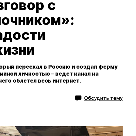
зговор с
очником»:
адости
жизни
орый переехал в Россию и создал ферму
ийной личностью – ведет канал на
 него облетел весь интернет.
Обсудить тему