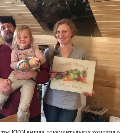
еатре KION вышла документальная комедия о