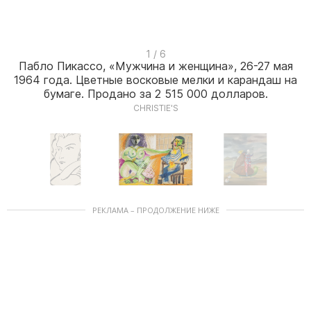
I
1 / 6
Пабло Пикассо, «Мужчина и женщина», 26-27 мая
t
1964 года. Цветные восковые мелки и карандаш на
e
бумаге. Продано за 2 515 000 долларов.
m
CHRISTIE'S
1
o
f
6
I
РЕКЛАМА – ПРОДОЛЖЕНИЕ НИЖЕ
t
e
m
1
o
f