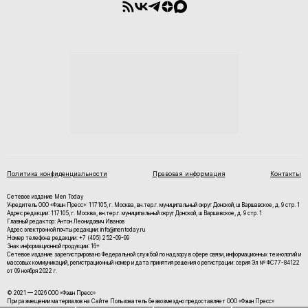
Политика конфиденциальности
Правовая информация
Контакты
Сетевое издание Men Today
Учредитель ООО «Фэшн Пресс»: 117105, г. Москва, вн.тер.г. муниципальный округ Донской, ш Варшавское, д. 9 стр. 1
Адрес редакции: 117105, г. Москва, вн.тер.г. муниципальный округ Донской, ш Варшавское, д. 9 стр. 1
Главный редактор: Антон Леонидович Иванов
Адрес электронной почты редакции: info@mentoday.ru
Номер телефона редакции: +7 (495) 252-09-99
Знак информационной продукции: 16+
Cетевое издание зарегистрировано Федеральной службой по надзору в сфере связи, информационных технологий и
массовых коммуникаций, регистрационный номер и дата принятия решения о регистрации: серия Эл № ФС77-84122
от 09 ноября 2022 г.
© 2021 — 2026 ООО «Фэшн Пресс»
При размещении материалов на Сайте Пользователь безвозмездно предоставляет ООО «Фэшн Пресс»