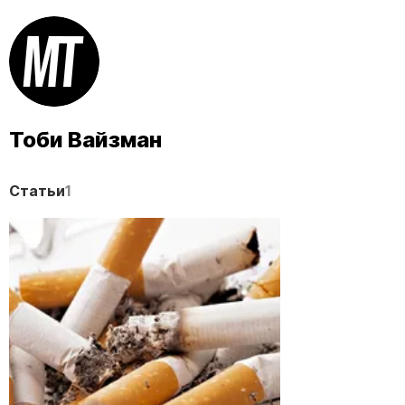
Тоби Вайзман
Статьи
1