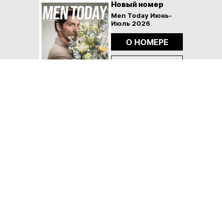
Новый номер
Men Today Июнь-
Июль 2026
О НОМЕРЕ
КУПИТЬ
Архив номеров
Политика конфиденциальности
Правовая информация
Контакты
Сетевое издание Men Today
Учредитель ООО «Фэшн Пресс»: 117105, г. Москва, вн.тер.г. муниципальный округ Донской, ш Варшавское, д. 9 стр. 1
Адрес редакции: 117105, г. Москва, вн.тер.г. муниципальный округ Донской, ш Варшавское, д. 9 стр. 1
Главный редактор: Антон Леонидович Иванов
Адрес электронной почты редакции: info@mentoday.ru
Номер телефона редакции: +7 (495) 252-09-99
Знак информационной продукции: 16+
Cетевое издание зарегистрировано Федеральной службой по надзору в сфере связи, информационных технологий и
массовых коммуникаций, регистрационный номер и дата принятия решения о регистрации: серия Эл № ФС77-84122
от 09 ноября 2022 г.
© 2021 — 2026 ООО «Фэшн Пресс»
При размещении материалов на Сайте Пользователь безвозмездно предоставляет ООО «Фэшн Пресс»
неисключительные права на использование, воспроизведение, распространение, создание производных