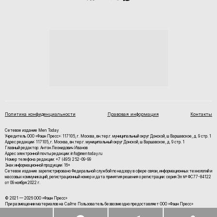
Политика конфиденциальности
Правовая информация
Контакты
Сетевое издание Men Today
Учредитель ООО «Фэшн Пресс»: 117105, г. Москва, вн.тер.г. муниципальный округ Донской, ш Варшавское, д. 9 стр. 1
Адрес редакции: 117105, г. Москва, вн.тер.г. муниципальный округ Донской, ш Варшавское, д. 9 стр. 1
Главный редактор: Антон Леонидович Иванов
Адрес электронной почты редакции: info@mentoday.ru
Номер телефона редакции: +7 (495) 252-09-99
Знак информационной продукции: 16+
Cетевое издание зарегистрировано Федеральной службой по надзору в сфере связи, информационных технологий и
массовых коммуникаций, регистрационный номер и дата принятия решения о регистрации: серия Эл № ФС77-84122
от 09 ноября 2022 г.
© 2021 — 2026 ООО «Фэшн Пресс»
При размещении материалов на Сайте Пользователь безвозмездно предоставляет ООО «Фэшн Пресс»
неисключительные права на использование, воспроизведение, распространение, создание производных
произведений, а также на демонстрацию материалов и доведение их до всеобщего сведения.