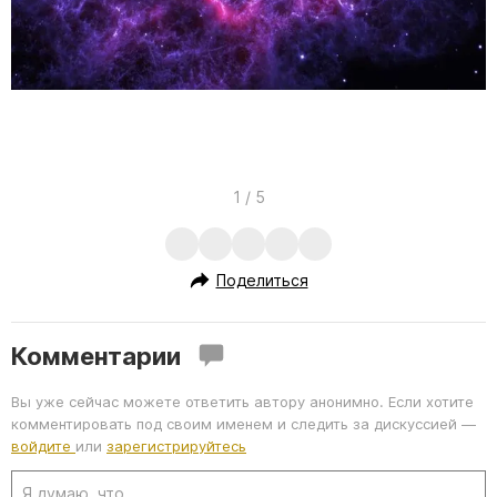
I
1 / 5
t
e
Поделиться
m
1
o
Комментарии
f
Вы уже сейчас можете ответить автору анонимно. Если хотите
5
комментировать под своим именем и следить за дискуссией —
войдите
или
зарегистрируйтесь