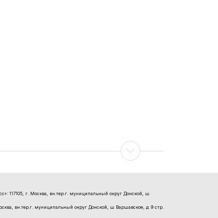
»: 117105, г. Москва, вн.тер.г. муниципальный округ Донской, ш
Москва, вн.тер.г. муниципальный округ Донской, ш Варшавское, д. 9 стр.