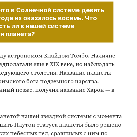
 что в Солнечной системе девять
 года их оказалось восемь. Что
сть ли в нашей системе
я планета?
году астрономом Клайдом Томбо. Наличие
едполагали еще в XIX веке, но наблюдать
следующего столетия. Название планеты
римского бога подземного царства.
нный позже, получил название Харон — в
ланетой нашей звездной системы с момента
ишить Плутон статуса планеты было решено
их небесных тел, сравнимых с ним по