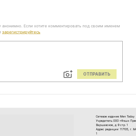
у анонимно. Если хотите комментировать под своим именем
и
зарегистрируйтесь
ОТПРАВИТЬ
Сетевое издание Men Today
Учредитель ООО «Фэшн Пресс
Варшавское, д. 9 стр. 1
Адрес редакции: 117105, г. 
1