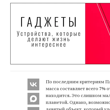
По последним критериям Плу
масса составляет всего 7% о
находится. Это слишком ма
планетой. Однако, возможно
девятый объект, который уд