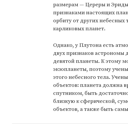
размерам — Цереры и Эриды.
признаками настоящих план
орбиту от других небесных т
карликовых планет.
Однако, у Плутона есть атмо
двух признаков астрономы д
девятой планеты. К этому 
экзопланеты, поэтому учены
этого небесного тела. Учен
объектов: планета должна вр
спутником, быть достаточн
близкую к сферической, сум
объектов, а также быть сам