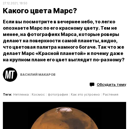
27.12.2021, 18:50
Какого цвета Марс?
Если вы посмотрите в вечернее небо, то легко
опознаете Марс по его красному цвету. Тем не
менее, на фотографиях Марса, которые роверы
делают на поверхности самой планеты, видно,
что цветовая палитра намного богаче. Так что же
делает Марс «Красной планетой» и почему даже
на крупном плане его цвет выглядит по-разному?
ВАСИЛИЙ МАКАРОВ
Обсудить тему
Теги:
Нетленка
Космос
фотография
Как это устроено
Растения