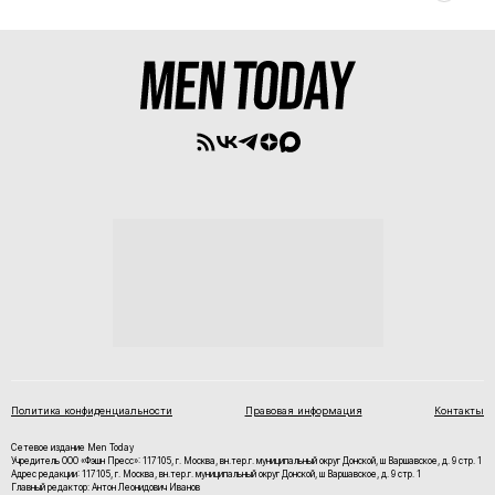
Политика конфиденциальности
Правовая информация
Контакты
Сетевое издание Men Today
Учредитель ООО «Фэшн Пресс»: 117105, г. Москва, вн.тер.г. муниципальный округ Донской, ш Варшавское, д. 9 стр. 1
Адрес редакции: 117105, г. Москва, вн.тер.г. муниципальный округ Донской, ш Варшавское, д. 9 стр. 1
Главный редактор: Антон Леонидович Иванов