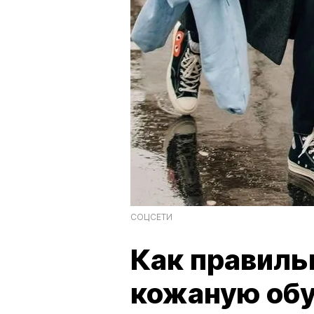
СОЦСЕТИ
Как правиль
кожаную об