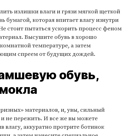
лить излишки влаги и грязи мягкой щеткой
вь бумагой, которая впитает влагу изнутри
Не стоит пытаться ускорить процесс феном
материал. Высушите обувь в хорошо
комнатной температуре, а затем
ющим спреем от будущих дождей.
замшевую обувь,
омокла
ризных» материалов, и, увы, сильный
и не пережить. И все же вы можете
ив влагу, аккуратно протрите ботинок
мши, а затем нанесите специальное