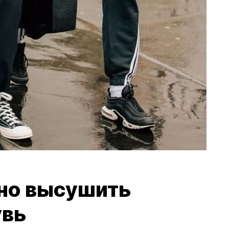
но высушить
увь