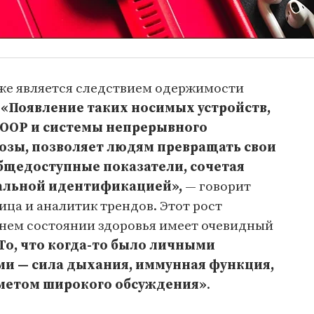
же является следствием одержимости
.
«Появление таких носимых устройств,
WHOOP и системы непрерывного
озы, позволяет людям превращать свои
бщедоступные показатели, сочетая
альной идентификацией»,
— говорит
ца и аналитик трендов. Этот рост
нем состоянии здоровья имеет очевидный
То, что когда-то было личными
и — сила дыхания, иммунная функция,
дметом широкого обсуждения»
.