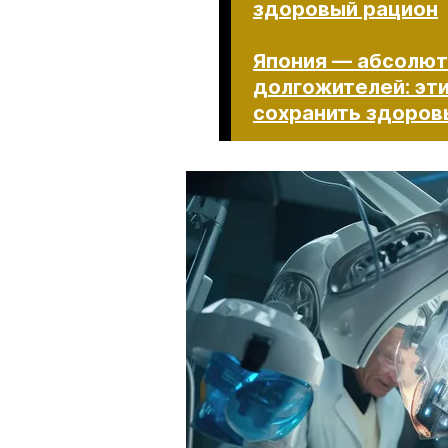
здоровый рацион
Япония — абсолют
долгожителей: эт
сохранить здоровье п