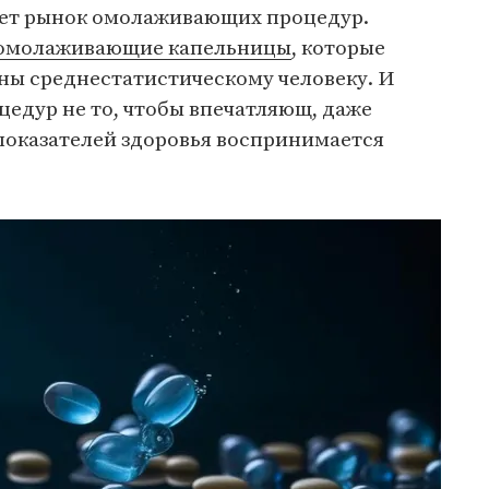
вует рынок омолаживающих процедур.
омолаживающие капельницы
, которые
пны среднестатистическому человеку. И
едур не то, чтобы впечатляющ, даже
показателей здоровья воспринимается