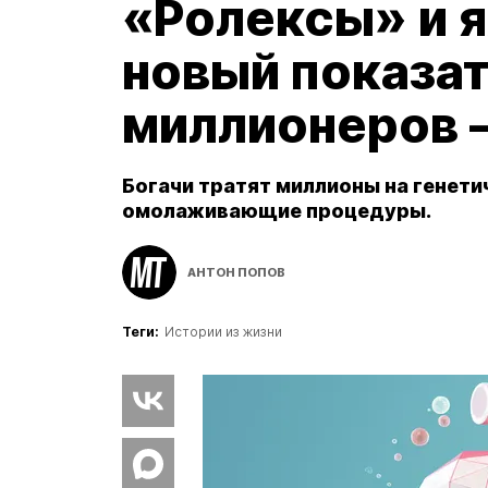
«Ролексы» и я
новый показат
миллионеров 
Богачи тратят миллионы на генети
омолаживающие процедуры.
АНТОН ПОПОВ
Теги:
Истории из жизни