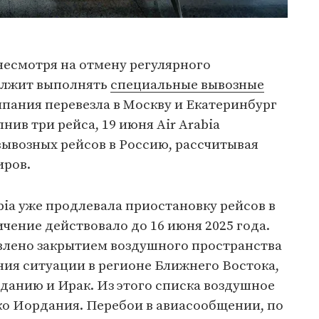
 несмотря на отмену регулярного
должит выполнять
специальные вывозные
омпания перевезла в Москву и Екатеринбург
нив три рейса, 19 июня Air Arabia
вывозных рейсов в Россию, рассчитывая
иров.
bia уже продлевала приостановку рейсов в
ение действовало до 16 июня 2025 года.
влено закрытием воздушного пространства
ния ситуации в регионе Ближнего Востока,
данию и Ирак. Из этого списка воздушное
ко Иордания. Перебои в авиасообщении, по