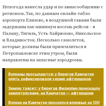
Непогода нанесла удар и по авиасообщению с
регионом. Так, по данным онлайн-табло
аэропорта Елизово, в воздушной гавани были
задержаны как минимум восемь рейсов – в
Палану, Тигиль, Усть-Хайрюзово, Никольское
и Владивосток. Несколько самолетов,
которые должны были приземлиться в
Петропавловске этим утром, были
направлены на запасные аэродромы.
Вулканы просыпаются: у берегов Камчатки
опять зафиксировали серию афтершоков
Землю трясет: у берегов Филиппин произошло
землетрясение, на Камчатке — афтершоки
Вулкан на Камчатке проснулся впервые за 100