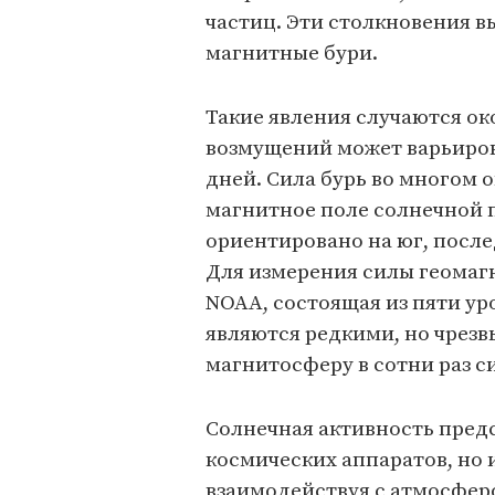
частиц. Эти столкновения в
магнитные бури.
Такие явления случаются ок
возмущений может варьирова
дней. Сила бурь во многом 
магнитное поле солнечной 
ориентировано на юг, после
Для измерения силы геома
NOAA, состоящая из пяти уро
являются редкими, но чрез
магнитосферу в сотни раз си
Солнечная активность предс
космических аппаратов, но 
взаимодействуя с атмосфер