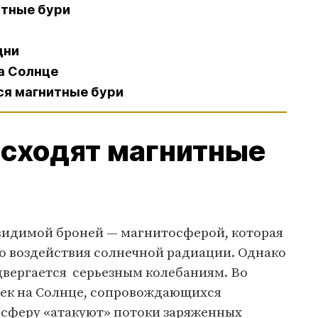
итные бури
дни
на Солнце
ся магнитные бури
сходят магнитные
видимой броней — магнитосферой, которая
о воздействия солнечной радиации. Однако
двергается серьезным колебаниям. Во
ек на Солнце, сопровождающихся
сферу «атакуют» потоки заряженных