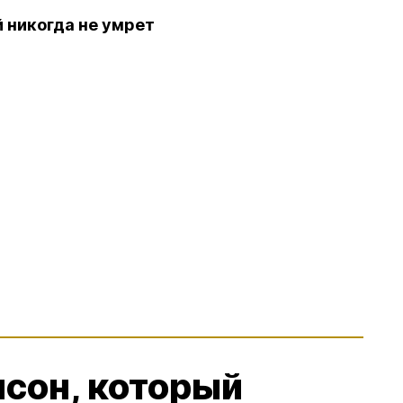
й никогда не умрет
сон, который