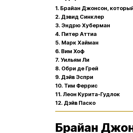
1. Брайан Джонсон, которы
2. Дэвид Синклер
3. Эндрю Хуберман
4. Питер Аттиа
5. Марк Хайман
6. Вим Хоф
7. Уильям Ли
8. Обри де Грей
9. Дэйв Эспри
10. Тим Феррис
11. Леон Курита-Гудлок
12. Дэйв Паско
Брайан Джон