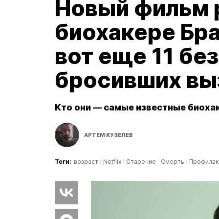
Новый фильм 
биохакере Бр
вот еще 11 бе
бросивших вы
Кто они — самые известные биоха
АРТЕМ КУЗЕЛЕВ
Теги:
возраст
Netflix
Старение
Смерть
Профилак