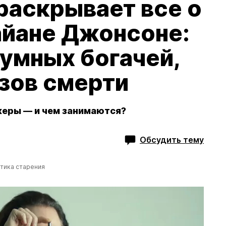
раскрывает все о
айане Джонсоне:
зумных богачей,
зов смерти
керы — и чем занимаются?
Обсудить тему
тика старения