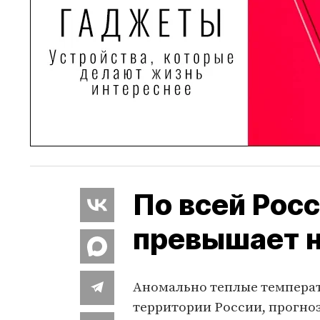
По всей Рос
превышает 
Аномально теплые температ
территории России, прогноз