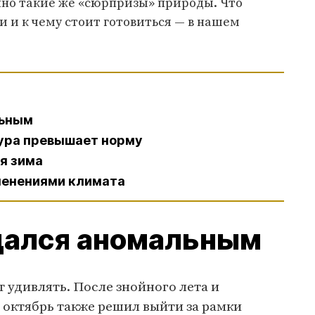
нно такие же «сюрпризы» природы. Что
и и к чему стоит готовиться — в нашем
льным
тура превышает норму
я зима
зменениями климата
дался аномальным
 удивлять. После знойного лета и
 октябрь также решил выйти за рамки