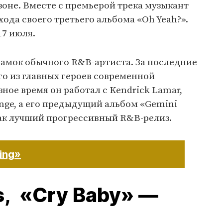
оне. Вместе с премьерой трека музыкант
ода своего третьего альбома «Oh Yeah?».
17 июля.
рамок обычного R&B-артиста. За последние
го из главных героев современной
ное время он работал с Kendrick Lamar,
Orange, а его предыдущий альбом «Gemini
как лучший прогрессивный R&B-релиз.
ing»
s, «Cry Baby» —