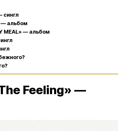
 — сингл
» — альбом
PY MEAL» — альбом
сингл
ингл
убежного?
го?
«The Feeling» —