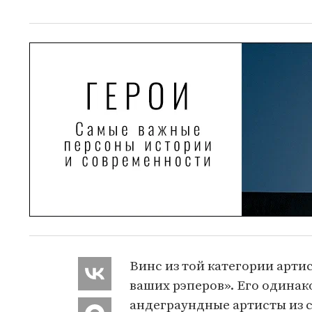
Винс из той категории арти
ваших рэперов». Его одинак
андеграундные артисты из 