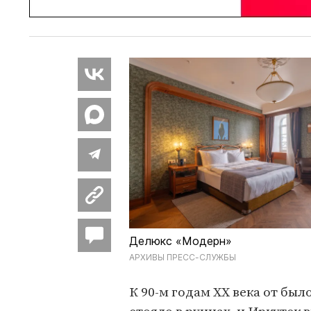
Делюкс «Модерн»
АРХИВЫ ПРЕСС-СЛУЖБЫ
К 90-м годам XX века от был